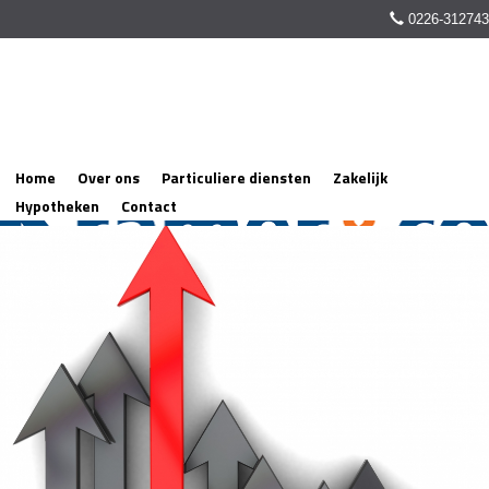
0226-312743
Home
Over ons
Particuliere diensten
Zakelijk
Hypotheken
Contact