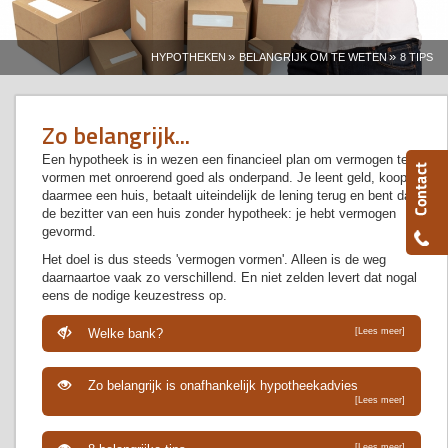
»
»
HYPOTHEKEN
BELANGRIJK OM TE WETEN
8 TIPS
Zo belangrijk...
Een hypotheek is in wezen een financieel plan om vermogen te
vormen met onroerend goed als onderpand. Je leent geld, koopt
daarmee een huis, betaalt uiteindelijk de lening terug en bent dan
de bezitter van een huis zonder hypotheek: je hebt vermogen
gevormd.
Het doel is dus steeds 'vermogen vormen'. Alleen is de weg
daarnaartoe vaak zo verschillend. En niet zelden levert dat nogal
eens de nodige keuzestress op.
Welke bank?
[Lees meer]
Zo belangrijk is onafhankelijk hypotheekadvies
[Lees meer]
[Lees meer]