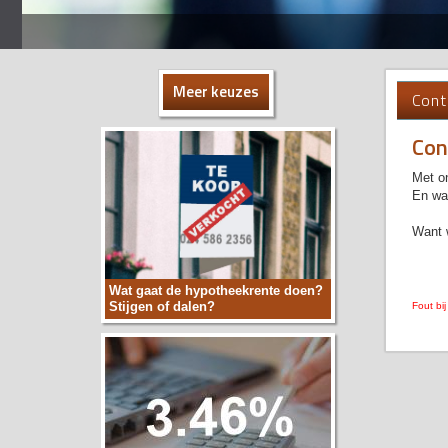
Meer keuzes
Cont
Con
Met on
En wan
Want 
Wat gaat de hypotheekrente doen?
Stijgen of dalen?
Fout bij