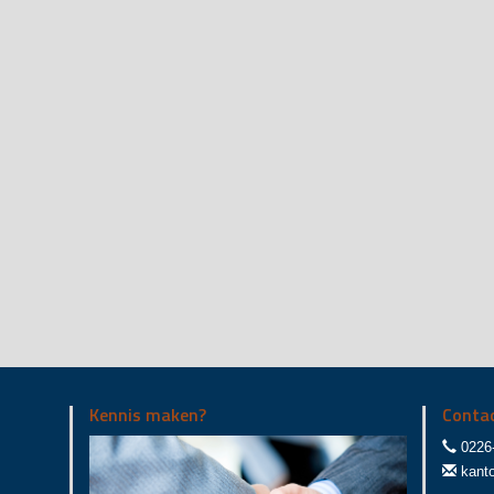
Kennis maken?
Conta
0226
kant