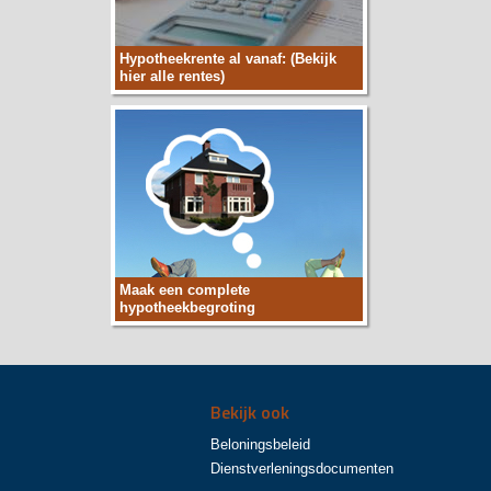
Hypotheekrente al vanaf: (Bekijk
hier alle rentes)
Maak een complete
hypotheekbegroting
Bekijk ook
Beloningsbeleid
Dienstverleningsdocumenten