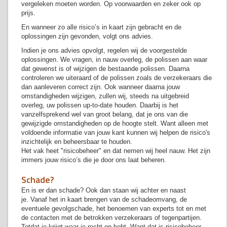
vergeleken moeten worden. Op voorwaarden en zeker ook op
prijs.
En wanneer zo alle risico’s in kaart zijn gebracht en de
oplossingen zijn gevonden, volgt ons advies.
Indien je ons advies opvolgt, regelen wij de voorgestelde
oplossingen. We vragen, in nauw overleg, de polissen aan waar
dat gewenst is of wijzigen de bestaande polissen. Daarna
controleren we uiteraard of de polissen zoals de verzekeraars die
dan aanleveren correct zijn. Ook wanneer daarna jouw
omstandigheden wijzigen, zullen wij, steeds na uitgebreid
overleg, uw polissen up-to-date houden. Daarbij is het
vanzelfsprekend wel van groot belang, dat je ons van die
gewijzigde omstandigheden op de hoogte stelt. Want alleen met
voldoende informatie van jouw kant kunnen wij helpen de risico's
inzichtelijk en beheersbaar te houden.
Het vak heet "risicobeheer" en dat nemen wij heel nauw. Het zijn
immers jouw
risico’s die je door ons laat beheren.
Schade?
En is er dan schade? Ook dan staan wij achter en naast
je. Vanaf het in kaart brengen van de schadeomvang, de
eventuele gevolgschade, het benoemen van experts tot en met
de contacten met de betrokken verzekeraars of tegenpartijen.
Totdat je krijgt waar je recht op hebt. Want dat is risicobeheer.