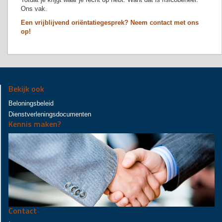
Ons vak.
Een vrijblijvend oriëntatiegesprek? Neem contact met ons
op!
Bekijk ook
Beloningsbeleid
Dienstverleningsdocumenten
Kennis maken?
Contact