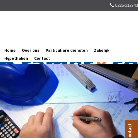
0226-312743
Home
Over ons
Particuliere diensten
Zakelijk
Hypotheken
Contact