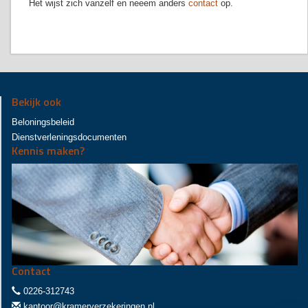
Het wijst zich vanzelf en neeem anders
contact
op.
Bekijk ook
Beloningsbeleid
Dienstverleningsdocumenten
Kennis maken?
Contact
0226-312743
kantoor@kramerverzekeringen.nl