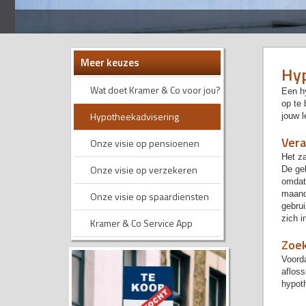
Meer keuzes
Hyp
Wat doet Kramer & Co voor jou?
Een h
op te 
Hypotheekadvisering
jouw l
Vera
Onze visie op pensioenen
Het z
Onze visie op verzekeren
De ge
omdat
maande
Onze visie op spaardiensten
gebrui
zich i
Kramer & Co Service App
Zoek
Voord
aflos
hypoth