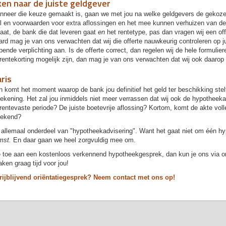
en naar de juiste geldgever
nneer die keuze gemaakt is, gaan we met jou na welke geldgevers de gekozen
ol en voorwaarden voor extra aflossingen en het mee kunnen verhuizen van 
aat, de bank die dat leveren gaat
en
het rentetype, pas dan vragen wij een of
ard mag je van ons verwachten dat wij die offerte nauwkeurig controleren op 
pende verplichting aan. Is de offerte correct, dan regelen wij de hele formul
 rentekorting mogelijk zijn, dan mag je van ons verwachten dat wij ook daarop
ris
 komt het moment waarop de bank jou definitief het geld ter beschikking stelt
ekening. Het zal jou inmiddels niet meer verrassen dat wij ook de hypotheekak
 rentevaste periode? De juiste boetevrije aflossing? Kortom, komt de akte voll
tekend?
 allemaal onderdeel van "hypotheekadvisering". Want het gaat niet om één h
mst.
En daar gaan we heel zorgvuldig mee om.
 toe aan een kostenloos verkennend hypotheekgesprek, dan kun je ons via ond
ken graag tijd voor jou!
rijblijvend oriëntatiegesprek? Neem contact met ons op!