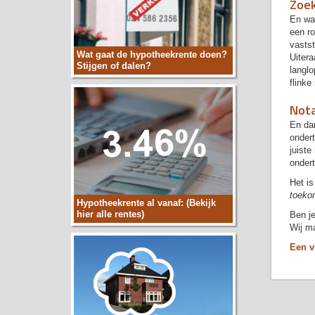
Zoek
En wa
een r
vastst
Wat gaat de hypotheekrente doen?
Uitera
Stijgen of dalen?
langlo
flinke
Nota
En dan
ondert
juiste
onder
Het is
toeko
Hypotheekrente al vanaf: (Bekijk
hier alle rentes)
Ben je
Wij ma
Een v