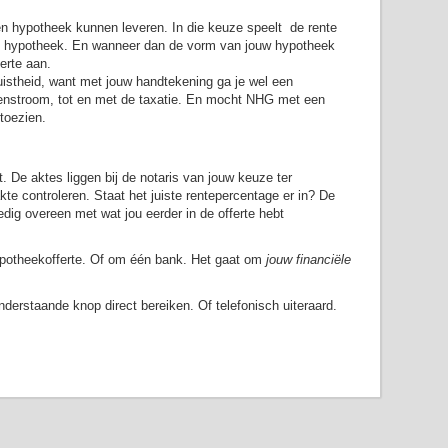
 hypotheek kunnen leveren. In die keuze speelt de rente
de hypotheek. En wanneer dan de vorm van jouw hypotheek
ferte aan.
juistheid, want met jouw handtekening ga je wel een
ierenstroom, tot en met de taxatie. En mocht NHG met een
 toezien.
. De aktes liggen bij de notaris van jouw keuze ter
te controleren. Staat het juiste rentepercentage er in? De
edig overeen met wat jou eerder in de offerte hebt
ypotheekofferte. Of om één bank. Het gaat om
jouw financiële
erstaande knop direct bereiken. Of telefonisch uiteraard.