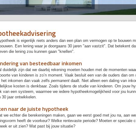
otheekadvisering
ypotheek is eigenlijk niets anders dan een plan om vermogen op te bouwen m
bouwen. Een lening waar je doorgaans 30 jaren "aan vastzit". Dat betekent 
even die lening zou kunnen gaan "knellen".
ndering van besteedbaar inkomen
al duidelijk zijn dat we daarbij rekening moeten houden met de momenten wa
boorte van kinderen is zo’n moment. Vaak besluit een van de ouders dan om 
 het inkomen dan vaak zelfs
permanent
daalt. Niet alleen een daling van ink
lijkse kosten is denkbaar. Zoals tijdens de studie van kinderen. Om jouw h
k van een systeem, waarmee we iedere hypotheekmogelijkheid voor jou kunne
n 30 jaar ontwikkelen.
en naar de juiste hypotheek
at we echter die berekeningen maken, gaan we eerst goed met jou na, aan w
singsvorm heeft de voorkeur? Welke rentevaste periode? Moeten er speciale
eek er uit zien? Wat past bij jouw situatie?