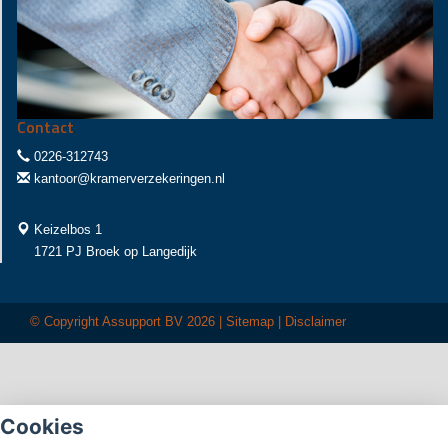
Contact
0226-312743
kantoor@kramerverzekeringen.nl
Keizelbos 1
1721 PJ Broek op Langedijk
© Copyright
Assupport BV
2026 |
Sitemap
|
Disclaimer
Cookies