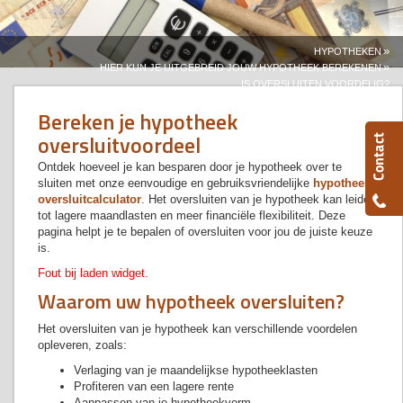
»
HYPOTHEKEN
»
HIER KUN JE UITGEBREID JOUW HYPOTHEEK BEREKENEN
IS OVERSLUITEN VOORDELIG?
Bereken je hypotheek
oversluitvoordeel
Ontdek hoeveel je kan besparen door je hypotheek over te
sluiten met onze eenvoudige en gebruiksvriendelijke
hypotheek
oversluitcalculator
. Het oversluiten van je hypotheek kan leiden
tot lagere maandlasten en meer financiële flexibiliteit. Deze
pagina helpt je te bepalen of oversluiten voor jou de juiste keuze
is.
Fout bij laden widget.
Waarom uw hypotheek oversluiten?
Het oversluiten van je hypotheek kan verschillende voordelen
opleveren, zoals:
Verlaging van je maandelijkse hypotheeklasten
Profiteren van een lagere rente
Aanpassen van je hypotheekvorm