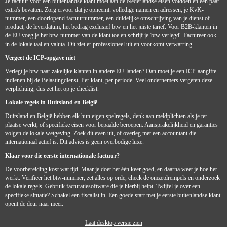
Je factuur voor een buitenlandse klant moet aan de Nederlandse eisen voldoen en een paar
extra's bevatten. Zorg ervoor dat je opneemt: volledige namen en adressen, je KvK-
nummer, een doorlopend factuurnummer, een duidelijke omschrijving van je dienst of
product, de leverdatum, het bedrag exclusief btw en het juiste tarief. Voor B2B-klanten in
de EU voeg je het btw-nummer van de klant toe en schrijf je 'btw verlegd'. Factureer ook
in de lokale taal en valuta. Dit ziet er professioneel uit en voorkomt verwarring.
Vergeet de ICP-opgave niet
Verlegt je btw naar zakelijke klanten in andere EU-landen? Dan moet je een ICP-aangifte
indienen bij de Belastingdienst. Per klant, per periode. Veel ondernemers vergeten deze
verplichting, dus zet het op je checklist.
Lokale regels in Duitsland en België
Duitsland en België hebben elk hun eigen spelregels, denk aan meldplichten als je ter
plaatse werkt, of specifieke eisen voor bepaalde beroepen. Aansprakelijkheid en garanties
volgen de lokale wetgeving. Zoek dit even uit, of overleg met een accountant die
internationaal actief is. Dit advies is geen overbodige luxe.
Klaar voor die eerste internationale factuur?
De voorbereiding kost wat tijd. Maar je doet het één keer goed, en daarna weet je hoe het
werkt. Verifieer het btw-nummer, zet alles op orde, check de omzetdrempels en onderzoek
de lokale regels. Gebruik facturatiesoftware die je hierbij helpt. Twijfel je over een
specifieke situatie? Schakel een fiscalist in. Een goede start met je eerste buitenlandse klant
opent de deur naar meer.
Laat desktop versie zien