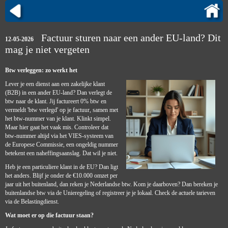
Factuur sturen naar een ander EU-land? Dit
12-05-2026
mag je niet vergeten
Btw verleggen: zo werkt het
Lever je een dienst aan een zakelijke klant
(B2B) in een ander EU-land? Dan verlegt de
btw naar de klant. Jij factureert 0% btw en
vermeldt 'btw verlegd' op je factuur, samen met
het btw-nummer van je klant. Klinkt simpel.
Maar hier gaat het vaak mis. Controleer dat
btw-nummer altijd via het VIES-systeem van
de Europese Commissie, een ongeldig nummer
betekent een naheffingsaanslag. Dat wil je niet.
Heb je een particuliere klant in de EU? Dan ligt
het anders. Blijf je onder de €10.000 omzet per
jaar uit het buitenland, dan reken je Nederlandse btw. Kom je daarboven? Dan bereken je
buitenlandse btw via de Unieregeling of registreer je je lokaal. Check de actuele tarieven
via de Belastingdienst.
Wat moet er op die factuur staan?