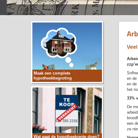
Arb
Veel
Arbei
zzp’e
Softw
Maak een complete
hypotheekbegroting
en de 
en de 
het ri
33% v
De mee
arbei
broodf
een de
ze nie
Wat gaat de hypotheekrente doen?
Voora