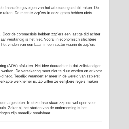
 de financiële gevolgen van het arbeidsongeschikt raken. De
 te raken. De meeste zzp’ers in deze groep hebben niets
 Door de coronacrisis hebben zzp’ers een lastige tijd achter
ar verstandig is het niet. Vooral in economisch slechtere
. Het vinden van een baan in een sector waarin de zzp’ers
ing (AOV) afsluiten. Het idee daarachter is dat zelfstandigen
en werken. De verzekering moet niet te duur worden en er komt
ld hebt. Tegelijk verandert er meer in de wereld van zzp’ers:
 verkapte werknemer is. Zo willen ze eerlijkere regels maken
den afgesloten. In deze fase staan zzp’ers wel open voor
ulp. Zeker bij het starten van de onderneming is het
ringen zijn namelijk onmisbaar.