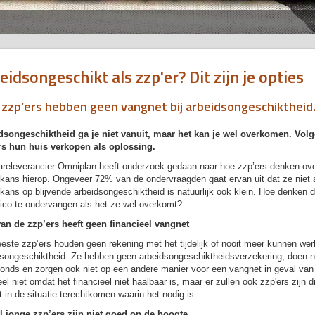
eidsongeschikt als zzp'er? Dit zijn je opties
 zzp’ers hebben geen vangnet bij arbeidsongeschiktheid.
dsongeschiktheid ga je niet vanuit, maar het kan je wel overkomen. Vol
rs hun huis verkopen als oplossing.
areleverancier Omniplan heeft onderzoek gedaan naar hoe zzp’ers denken ove
kans hierop. Ongeveer 72% van de ondervraagden gaat ervan uit dat ze niet 
kans op blijvende arbeidsongeschiktheid is natuurlijk ook klein. Hoe denken 
sico te ondervangen als het ze wel overkomt?
an de zzp’ers heeft geen financieel vangnet
ste zzp’ers houden geen rekening met het tijdelijk of nooit meer kunnen wer
dsongeschiktheid. Ze hebben geen arbeidsongeschiktheidsverzekering, doen 
onds en zorgen ook niet op een andere manier voor een vangnet in geval van f
el niet omdat het financieel niet haalbaar is, maar er zullen ook zzp'ers zijn d
t in de situatie terechtkomen waarin het nodig is.
l jonge zzp’ers zijn niet goed op de hoogte