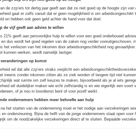
n de zzp’ers tot dertig jaar geeft aan dat ze niet goed op de hoogte zijn van
rheid gaat er zelfs vanuit dat er geen mogelijkheid is om arbeidsongeschikt
ld en hebben ook geen geld achter de hand voor dat doel.
 de vijf geeft aan advies te willen
s 21% geeft aan persoonlijke hulp te willen voor een goed onderbouwd advies.
 en dus wordt het goed regelen van de zaken nog verder vooruitgeschoven, ma
 is het verliezen van het inkomen door arbeidsongeschiktheid nog gevaarlijker
l kunnen werken, wordt namelijk lastiger.
 veranderingen op komst
rheid wil dat alle zzp’ers straks verplicht een arbeidsongeschiktheidsverzeker
et ineens zonder inkomen zitten als ze ziek worden of langere tijd niet kunn
hijnlijk wat ruimte om zelf keuzes te maken, bijvoorbeeld als je al iets gerege
rheid wil duidelijker maken wie echt zelfstandig is en wie eigenlijk een soort
edereen, of je nou in loondienst bent of voor jezelf werkt.
ende ondernemers hebben meer behoefte aan hulp
 na het starten van de onderneming moet er het nodige aan verzekeringen wor
 en ondersteuning. Bijna de helft van de jonge ondernemers staat open voor h
rijk om de noodzakelijke verzekeringen direct af te sluiten. Bepaalde verzeke