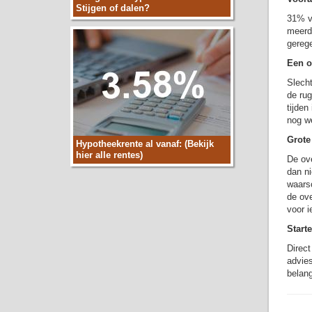
Stijgen of dalen?
31% va
meerde
gerege
Een op
Slecht
de rug
tijden
nog we
Grote
Hypotheekrente al vanaf: (Bekijk
hier alle rentes)
De ove
dan ni
waarsc
de ove
voor i
Start
Direct
advies
belang