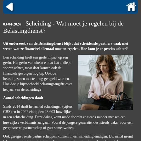
Scheiding - Wat moet je regelen bij de
03-04-2024
Belastingdienst?
Uit onderzoek van de Belastingdienst blijkt dat scheidende partners vaak niet
weten wat ze financieel allemaal moeten regelen. Hoe kom je er precies achter?
Een scheiding heeft een grote impact op een
gezin. Het gezin valt uiteen en dat laat al diepe
sporen achter, maar daar komen ook de
financiële gevolgen nog bij. Ook de
belastingzaken moeten nog geregeld worden.
Hoe doe je bijvoorbeeld belastingaangifte over
het jaar van de scheiding?
Aantal scheidingen daalt
Sinds 2014 daalt het aantal scheidingen (cijfers
CBS) en in 2022 eindigden 23.603 huwelijken
in een echtscheiding. Deze daling komt mede doordat er steeds minder mensen een
huwelijkse verbintenis aangaan. Vooral de jongere generatie kiest steeds vaker voor een
geregistreerd partnerschap of gaat samenwonen.
Ook geregistreerde partnerschappen kunnen in een scheiding eindigen. Dit aantal neemt