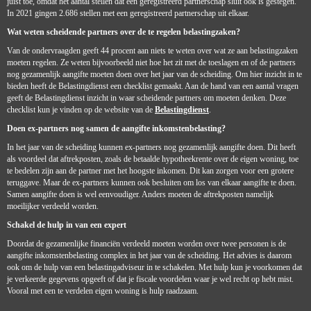
juist toe, omdat het aantal stellen dat een geregistreerd partnerschap sluit ook is gestegen.
In 2021 gingen 2.686 stellen met een geregistreerd partnerschap uit elkaar.
Wat weten scheidende partners over de te regelen belastingzaken?
Van de ondervraagden geeft 44 procent aan niets te weten over wat ze aan belastingzaken
moeten regelen. Ze weten bijvoorbeeld niet hoe het zit met de toeslagen en of de partners
nog gezamenlijk aangifte moeten doen over het jaar van de scheiding. Om hier inzicht in te
bieden heeft de Belastingdienst een checklist gemaakt. Aan de hand van een aantal vragen
geeft de Belastingdienst inzicht in waar scheidende partners om moeten denken. Deze
checklist kun je vinden op de website van de
Belastingdienst
.
Doen ex-partners nog samen de aangifte inkomstenbelasting?
In het jaar van de scheiding kunnen ex-partners nog gezamenlijk aangifte doen. Dit heeft
als voordeel dat aftrekposten, zoals de betaalde hypotheekrente over de eigen woning, toe
te bedelen zijn aan de partner met het hoogste inkomen. Dit kan zorgen voor een grotere
teruggave. Maar de ex-partners kunnen ook besluiten om los van elkaar aangifte te doen.
Samen aangifte doen is wel eenvoudiger. Anders moeten de aftrekposten namelijk
moeilijker verdeeld worden.
Schakel de hulp in van een expert
Doordat de gezamenlijke financiën verdeeld moeten worden over twee personen is de
aangifte inkomstenbelasting complex in het jaar van de scheiding. Het advies is daarom
ook om de hulp van een belastingadviseur in te schakelen. Met hulp kun je voorkomen dat
je verkeerde gegevens opgeeft of dat je fiscale voordelen waar je wel recht op hebt mist.
Vooral met een te verdelen eigen woning is hulp raadzaam.