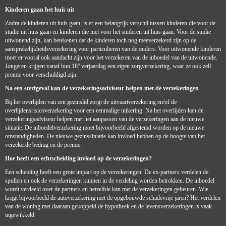
Kinderen gaan het huis uit
Zodra de kinderen uit huis gaan, is er een belangrijk verschil tussen kinderen die voor de
studie uit huis gaan en kinderen die niet voor het studeren uit huis gaan. Voor de studie
uitwonend zijn, kan betekenen dat de kinderen toch nog meeverzekerd zijn op de
aansprakelijkheidsverzekering voor particulieren van de ouders. Voor uitwonende kinderen
moet er vooral ook aandacht zijn voor het verzekeren van de inboedel van de uitwonende.
e
Jongeren krijgen vanaf hun 18
verjaardag een eigen zorgverzekering, waar ze ook zelf
premie voor verschuldigd zijn.
Na een sterfgeval kan de verzekeringsadviseur helpen met de verzekeringen
Bij het overlijden van een gezinslid zorgt de uitvaartverzekering en/of de
overlijdensrisicoverzekering voor een eenmalige uitkering. Na het overlijden kan de
verzekeringsadviseur helpen met het aanpassen van de verzekeringen aan de nieuwe
situatie. De inboedelverzekering moet bijvoorbeeld afgestemd worden op de nieuwe
omstandigheden. De nieuwe gezinssituatie kan invloed hebben op de hoogte van het
verzekerde bedrag en de premie.
Hoe heeft een echtscheiding invloed op de verzekeringen?
Een scheiding heeft een grote impact op de verzekeringen. De ex-partners verdelen de
spullen en ook de verzekeringen kunnen in de verdeling worden betrokken. De inboedel
wordt verdeeld over de partners en hetzelfde kan met de verzekeringen gebeuren. Wie
krijgt bijvoorbeeld de autoverzekering met de opgebouwde schadevrije jaren? Het verdelen
van de woning met daaraan gekoppeld de hypotheek en de levensverzekeringen is vaak
ingewikkeld.