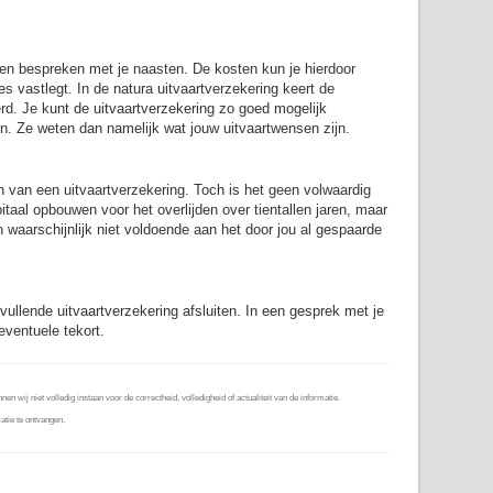
 en bespreken met je naasten. De kosten kun je hierdoor
es vastlegt. In de natura uitvaartverzekering keert de
rd. Je kunt de uitvaartverzekering zo goed mogelijk
n. Ze weten dan namelijk wat jouw uitvaartwensen zijn.
n van een uitvaartverzekering. Toch is het geen volwaardig
itaal opbouwen voor het overlijden over tientallen jaren, maar
n waarschijnlijk niet voldoende aan het door jou al gespaarde
ullende uitvaartverzekering afsluiten. In een gesprek met je
eventuele tekort.
wij niet volledig instaan voor de correctheid, volledigheid of actualiteit van de informatie.
tie te ontvangen.