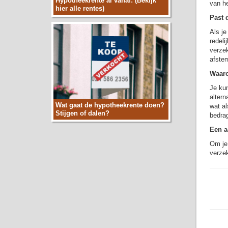
Hypotheekrente al vanaf: (Bekijk
van he
hier alle rentes)
Past 
Als je
redeli
verzek
afstem
Waaro
Je kun
altern
Wat gaat de hypotheekrente doen?
wat al
Stijgen of dalen?
bedra
Een a
Om je 
verzek