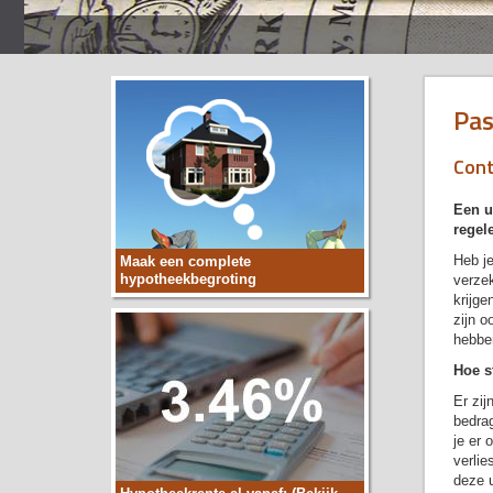
Pas
Cont
Een u
regel
Heb je
Maak een complete
hypotheekbegroting
verzek
krijge
zijn o
hebbe
Hoe s
Er zij
bedra
je er 
verlie
deze u