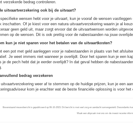
t verzekerde bedrag controleren.
de uitvaartverzekering ook bij de uitvaart?
 specifieke wensen hebt voor je uitvaart, kun je vooraf de wensen vastleggen
jk inschatten. Of je kiest voor een natura uitvaartverzekering waarin je al keuz
eraar geen geld uit, maar zorgt ervoor dat de uitvaartwensen worden uitgevoe
men op de wensen. Dit is ook prettig voor de nabestaanden na jouw overlijde
m kun je niet sparen voor het betalen van de uitvaartkosten?
t een pot met geld aanleggen voor je nabestaanden in plaats van het afsluite
atief. Je weet immers niet wanneer je overlijdt. Door het sparen kun je een kap
s je de pech hebt dat je eerder overlijdt? In dat geval hebben de nabestaande
g.
anvullend bedrag verzekeren
uitvaartverzekering weer af te stemmen op de huidige prijzen, kun je een aanv
eringsadviseur kom je erachter wat de beste financiële oplossing is voor het 
Bovenstaand nieuwsbericht is gepubliceerd op 06-10-2023. Dit bericht is met veel zorg en aandacht samengesteld. Desondanks kunnen 
Maak een afspraak met ons om de meest recente informa