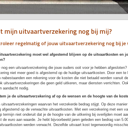
t mijn uitvaartverzekering nog bij mij?
roleer regelmatig of jouw uitvaartverzekering nog bij j
itvaartverzekering moet wel afgestemd blijven op de uitvaartkosten en 
en?
 nog een uitvaartverzekering die jouw ouders ooit voor je hebben afgesloten?
ering niet meer goed is afgestemd op de huidige uitvaartkosten. Door een te
n nabestaanden een rekening voor de kosten die niet betaald worden vanuit de
ok uitvaartverzekeringen die geen geld uitkeren, maar diensten verrichten. O
n aandacht nodig.
tem je de uitvaartverzekering af op de wensen en de hoogte van de kost
n uitvaartverzekeringen waarvan het verzekerde bedrag stijgt. Op deze manier 
g afgestemd op de verwachte uitvaartkosten. Met een verzekering met een va
op termijn niet onderuit dat je de hoogte van de uitkering bij overlijden moet a
st de euro aan waarde. Je hebt bijvoorbeeld jaren geleden een bedrag van 5.
itvaartkosten werden verwacht. Dezelfde uitvaart kost tegenwoordig misschi