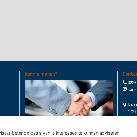
Kennis maken?
Conta
0226
kant
Keize
1721
viseur beter op basis van je interesses te kunnen adviseren.