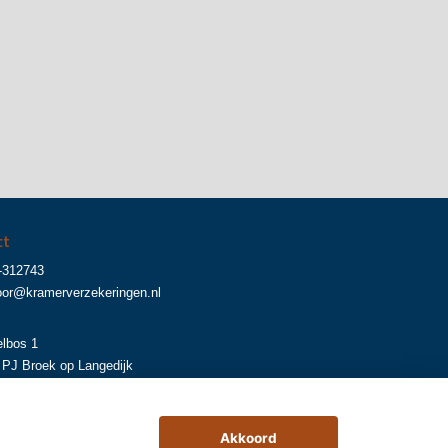
ct
-312743
oor@kramerverzekeringen.nl
lbos 1
 PJ Broek op Langedijk
Akkoord