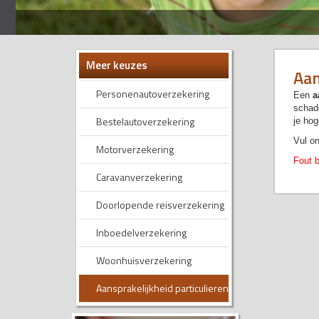
Meer keuzes
Aan
Personenautoverzekering
Een
a
schade
Bestelautoverzekering
je hog
Vul on
Motorverzekering
Fout b
Caravanverzekering
Doorlopende reisverzekering
Inboedelverzekering
Woonhuisverzekering
Aansprakelijkheid particulieren