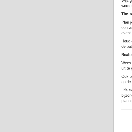
Wijzig
worden
Timin
Plan j
een wa
event 
Houd o
de ba
Reali
Wees r
uit te
Ook bi
op de 
Life e
bijzon
planni