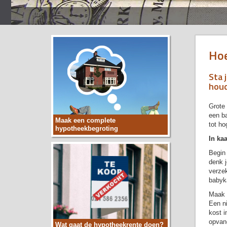
Hoe
Sta 
houd
Grote 
een ba
Maak een complete
tot ho
hypotheekbegroting
In ka
Begin 
denk j
verzek
babyk
Maak e
Een n
kost i
opvang
Wat gaat de hypotheekrente doen?