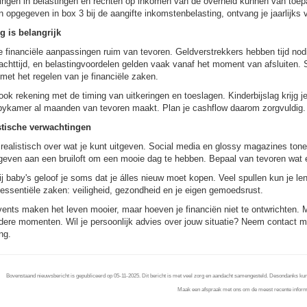
ingen in belastingen en rechten op inkomen van de overheid kunnen van toep
 opgegeven in box 3 bij de aangifte inkomstenbelasting, ontvang je jaarlijks v
g is belangrijk
e financiële aanpassingen ruim van tevoren. Geldverstrekkers hebben tijd n
chttijd, en belastingvoordelen gelden vaak vanaf het moment van afsluiten. 
met het regelen van je financiële zaken.
ok rekening met de timing van uitkeringen en toeslagen. Kinderbijslag krijg je
bykamer al maanden van tevoren maakt. Plan je cashflow daarom zorgvuldig.
stische verwachtingen
ealistisch over wat je kunt uitgeven. Social media en glossy magazines tonen
 geven aan een bruiloft om een mooie dag te hebben. Bepaal van tevoren wat e
j baby's geloof je soms dat je álles nieuw moet kopen. Veel spullen kun je l
essentiële zaken: veiligheid, gezondheid en je eigen gemoedsrust.
vents maken het leven mooier, maar hoeven je financiën niet te ontwrichten. M
dere momenten. Wil je persoonlijk advies over jouw situatie? Neem contact met
ng.
Bovenstaand nieuwsbericht is gepubliceerd op 05-11-2025. Dit bericht is met veel zorg en aandacht samengesteld. Desondanks kunnen 
Maak een afspraak met ons om de meest recente informa