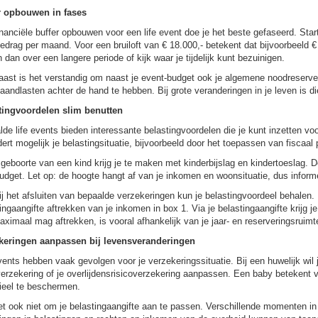
r opbouwen in fases
nanciële buffer opbouwen voor een life event doe je het beste gefaseerd. Sta
edrag per maand. Voor een bruiloft van € 18.000,- betekent dat bijvoorbeeld €
 dan over een langere periode of kijk waar je tijdelijk kunt bezuinigen.
ast is het verstandig om naast je event-budget ook je algemene noodreserve 
aandlasten achter de hand te hebben. Bij grote veranderingen in je leven is die
tingvoordelen slim benutten
de life events bieden interessante belastingvoordelen die je kunt inzetten v
ert mogelijk je belastingsituatie, bijvoorbeeld door het toepassen van fiscaal
 geboorte van een kind krijg je te maken met kinderbijslag en kindertoeslag
budget. Let op: de hoogte hangt af van je inkomen en woonsituatie, dus infor
j het afsluiten van bepaalde verzekeringen kun je belastingvoordeel behalen. E
ingaangifte aftrekken van je inkomen in box 1. Via je belastingaangifte krijg j
aximaal mag aftrekken, is vooral afhankelijk van je jaar- en reserveringsruimt
keringen aanpassen bij levensveranderingen
vents hebben vaak gevolgen voor je verzekeringssituatie. Bij een huwelijk wi
rzekering of je overlijdensrisicoverzekering aanpassen. Een baby betekent v
ieel te beschermen.
t ook niet om je belastingaangifte aan te passen. Verschillende momenten in 