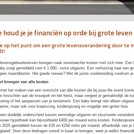
 houd je je financiën op orde bij grote leve
je op het punt om een grote levensverandering door te m
t!
levensgebeurtenissen brengen vaak onverwachte kosten met zich mee. Een bruil
by zorgt gemiddeld voor € 1.000,- extra uitgaven. Een verhuizing naar een gr
gere maandlasten. Het goede nieuws? Met de juiste voorbereiding voorkom je
art brengen van alle kosten
met het maken van een overzicht van álle kosten die bij jouw life event komen
e misschien aan de trouwjurk en het feest, maar vergeet je gemakkelijk de k
ering of het aanpassen van je testament. Een baby brengt niet alleen uitgav
amer, maar ook voor kraamzorg, kinderopvang en mogelijk een groter huis.
en duidelijk onderscheid tussen eenmalige uitgaven en structurele verander
ieuwe hypotheek kan bijvoorbeeld €400 per maand extra kosten. Kinderopvan
n 2025 gemiddeld tussen de €35 en €250 netto per maand, afhankelijk van je
tarief. Door deze bedragen vooraf in kaart te brengen, weet je welke financiël