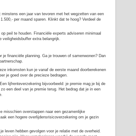
rt minstens een jaar van tevoren met het wegzetten van een
 1.500,- per maand sparen. Klinkt dat te hoog? Verdeel de
op peil te houden. Financiële experts adviseren minimaal
 veiligheidsbuffer extra belangrijk.
oor je financiële planning. Ga je trouwen of samenwonen? Dan
 partnerschap.
. Deze inkomsten kun je vanaf de eerste maand doorberekenen
meer je goed over de precieze bedragen.
en lijfrenteverzekering bijvoorbeeld: je premie mag je bij de
e zo een deel van je premie terug. Het bedrag dat je in een
e.
l je misschien overstappen naar een gezamenlijke
aak een hogere overlijdensrisicoverzekering om je gezin
je leven hebben gevolgen voor je relatie met de overheid.