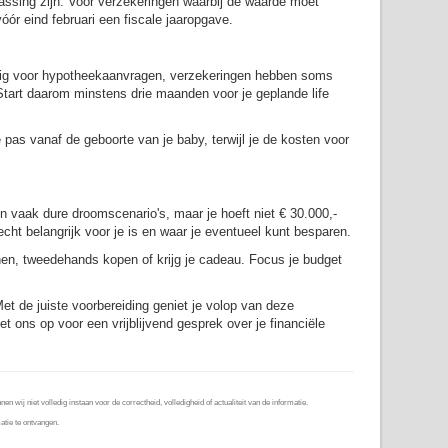
assing zijn. Voor verzekeringen waarbij de waarde moet
óór eind februari een fiscale jaaropgave.
odig voor hypotheekaanvragen, verzekeringen hebben soms
Start daarom minstens drie maanden voor je geplande life
 pas vanaf de geboorte van je baby, terwijl je de kosten voor
 vaak dure droomscenario's, maar je hoeft niet € 30.000,-
cht belangrijk voor je is en waar je eventueel kunt besparen.
enen, tweedehands kopen of krijg je cadeau. Focus je budget
et de juiste voorbereiding geniet je volop van deze
 ons op voor een vrijblijvend gesprek over je financiële
wij niet volledig instaan voor de correctheid, volledigheid of actualiteit van de informatie.
tie te ontvangen.