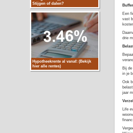
Stijgen of dalen?
Buffe
Een fi
vast b
kosten
Daarna
drie m
Belas
Bepaal
verand
Hypotheekrente al vanaf: (Bekijk
hier alle rentes)
Bij de
in je 
Ook bi
belast
jaar m
Verze
Life e
woonve
financ
Vergee